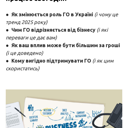
●
Як змінюється роль ГО в Україні
(і чому це
тренд 2025 року)
●
Чим ГО відрізняється від бізнесу
(і які
переваги це дає вам)
●
Як ваш вплив може бути більшим за гроші
(і це доведено)
●
Кому вигідно підтримувати ГО
(і як цим
скористатись)