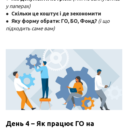
у паперах)
●
Скільки це коштує і де зекономити
●
Яку форму обрати: ГО, БО, Фонд?
(і що
підходить саме вам)
День 4 – Як працює ГО на