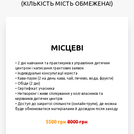
(КІЛЬКІСТЬ МІСТЬ ОБМЕЖЕНА!)
МІСЦЕВІ
• 2 дні навчання та практикумів з управління дитячим
центром і написання грантових заявок
• Індивідуальні консультації юриста
• Кава-паузи (2 на день: кава, чай, печиво, вода, фрукти)
• Обіди (2 дні)
• Сертифікат учасника
• Нетворкінг і живе спілкування у колі власників та
керівників дитячих центрів
• Доступ до закритої спільноти (онлайн-групи), де можна
буде обмінюватися матеріалами й досвідом після заходу
5500 грн
8000 грн