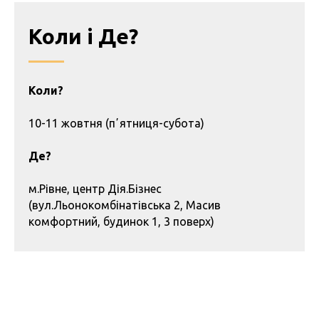
Коли і Де?
Коли?
10-11 жовтня (пʼятниця-субота)
Де?
м.Рівне, центр Дія.Бізнес
(вул.Льонокомбінатівська 2, Масив
комфортний, будинок 1, 3 поверх)