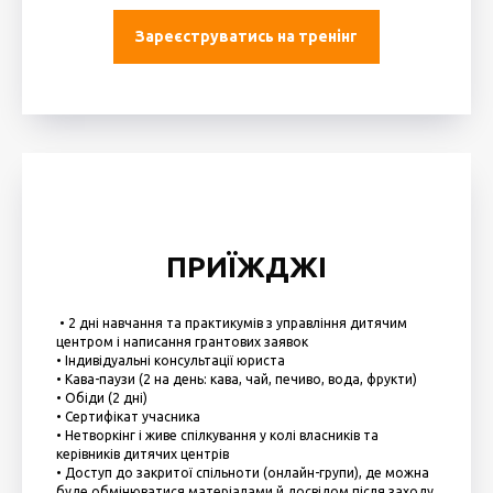
Зареєструватись на тренінг
ПРИЇЖДЖІ
• 2 дні навчання та практикумів з управління дитячим
центром і написання грантових заявок
• Індивідуальні консультації юриста
• Кава-паузи (2 на день: кава, чай, печиво, вода, фрукти)
• Обіди (2 дні)
• Сертифікат учасника
• Нетворкінг і живе спілкування у колі власників та
керівників дитячих центрів
• Доступ до закритої спільноти (онлайн-групи), де можна
буде обмінюватися матеріалами й досвідом після заходу